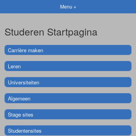
Menu +
Studeren Startpagina
Carrière maken
Leren
Universiteiten
Algemeen
Stage sites
Studentensites